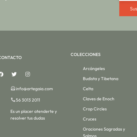
Sus
COLECCIONES
CONTACTO
Arcángeles
Budista y Tibetana
info@artegaia.com
Celta
Claves de Enoch
56 3013 2011
Crop Circles
Es un placer atenderte y
resolver tus dudas
Cruces
Oraciones Sagradas y
Salmos