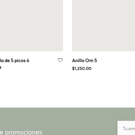
la de 5 picos ó
Anillo Om 5
a
$
1,250.00
ibe promociones