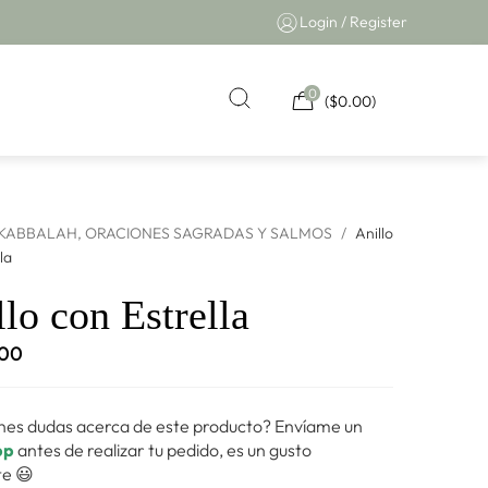
Login / Register
0
(
$
0.00
)
KABBALAH
,
ORACIONES SAGRADAS Y SALMOS
/
Anillo
la
lo con Estrella
.00
nes dudas acerca de este producto? Envíame un
pp
antes de realizar tu pedido, es un gusto
e 😃