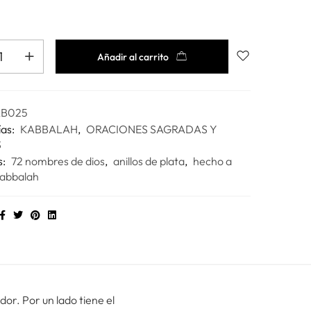
Añadir al carrito
B025
ías:
KABBALAH
,
ORACIONES SAGRADAS Y
S
s:
72 nombres de dios
,
anillos de plata
,
hecho a
abbalah
or. Por un lado tiene el