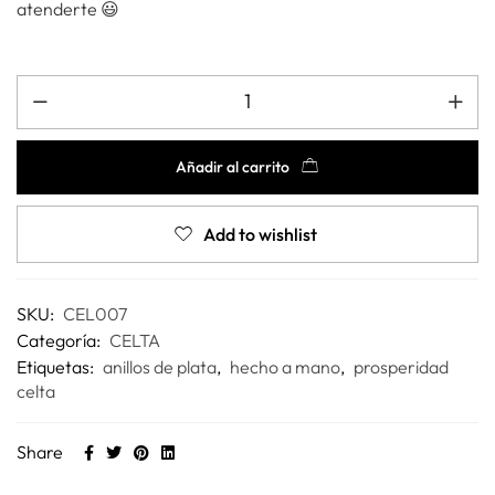
atenderte 😃
Añadir al carrito
Add to wishlist
SKU:
CEL007
Categoría:
CELTA
Etiquetas:
anillos de plata
,
hecho a mano
,
prosperidad
celta
Share