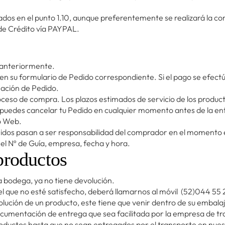
os en el punto 1.10, aunque preferentemente se realizará la com
 de Crédito vía PAYPAL.
s anteriormente.
e en su formulario de Pedido correspondiente. Si el pago se efec
mación de Pedido.
roceso de compra. Los plazos estimados de servicio de los produ
puedes cancelar tu Pedido en cualquier momento antes de la ent
o Web.
quiridos pasan a ser responsabilidad del comprador en el momento
el Nº de Guía, empresa, fecha y hora.
productos
a bodega, ya no tiene devolución.
el que no esté satisfecho, deberá llamarnos al móvil (52)044 55 
ución de un producto, este tiene que venir dentro de su embalaje
documentación de entrega que sea facilitada por la empresa de t
productos hasta que no sean entregados por el transporte en nue