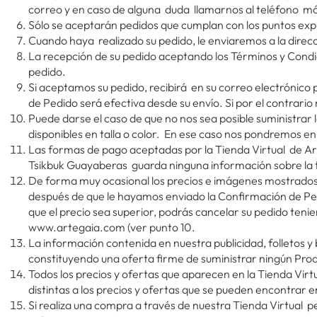
correo y en caso de alguna duda llamarnos al teléfono m
Sólo se aceptarán pedidos que cumplan con los puntos ex
Cuando haya realizado su pedido, le enviaremos a la direcc
La recepción de su pedido aceptando los Términos y Condic
pedido.
Si aceptamos su pedido, recibirá en su correo electrónico
de Pedido será efectiva desde su envío. Si por el contrar
Puede darse el caso de que no nos sea posible suministrar
disponibles en talla o color. En ese caso nos pondremos e
Las formas de pago aceptadas por la Tienda Virtual de Ar
Tsikbuk Guayaberas guarda ninguna información sobre la t
De forma muy ocasional los precios e imágenes mostrados 
después de que le hayamos enviado la Confirmación de Ped
que el precio sea superior, podrás cancelar su pedido te
www.artegaia.com (ver punto 10.
La información contenida en nuestra publicidad, folletos y b
constituyendo una oferta firme de suministrar ningún Pr
Todos los precios y ofertas que aparecen en la Tienda Vir
distintas a los precios y ofertas que se pueden encontrar e
Si realiza una compra a través de nuestra Tienda Virtual p