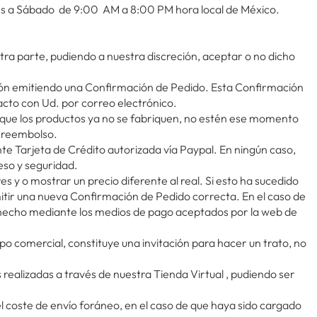
es a Sábado de 9:00 AM a 8:00 PM hora local de México.
ra parte, pudiendo a nuestra discreción, aceptar o no dicho
ación emitiendo una Confirmación de Pedido. Esta Confirmación
acto con Ud. por correo electrónico.
a que los productos ya no se fabriquen, no estén ese momento
l reembolso.
e Tarjeta de Crédito autorizada vía Paypal. En ningún caso,
eso y seguridad.
 o mostrar un precio diferente al real. Si esto ha sucedido
tir una nueva Confirmación de Pedido correcta. En el caso de
e hecho mediante los medios de pago aceptados por la web de
ipo comercial, constituye una invitación para hacer un trato, no
ealizadas a través de nuestra Tienda Virtual , pudiendo ser
l coste de envío foráneo, en el caso de que haya sido cargado