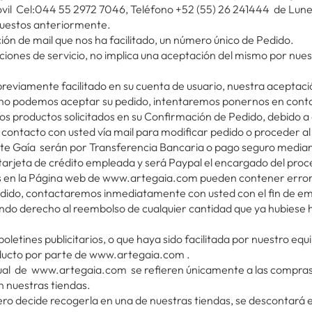
óvil Cel:044 55 2972 7046, Teléfono +52 (55) 26 241444 de Lun
puestos anteriormente.
ión de mail que nos ha facilitado, un número único de Pedido.
iones de servicio, no implica una aceptación del mismo por nuest
 previamente facilitado en su cuenta de usuario, nuestra acept
io no podemos aceptar su pedido, intentaremos ponernos en cont
 los productos solicitados en su Confirmación de Pedido, debido 
n contacto con usted vía mail para modificar pedido o proceder a
te Gaía serán por Transferencia Bancaria o pago seguro mediant
arjeta de crédito empleada y será Paypal el encargado del proc
en la Página web de www.artegaia.com pueden contener errores y
ido, contactaremos inmediatamente con usted con el fin de emi
niendo derecho al reembolso de cualquier cantidad que ya hubies
oletines publicitarios, o que haya sido facilitada por nuestro equ
oducto por parte de www.artegaia.com .
tual de www.artegaia.com se refieren únicamente a las compras r
n nuestras tiendas.
ero decide recogerla en una de nuestras tiendas, se descontará e