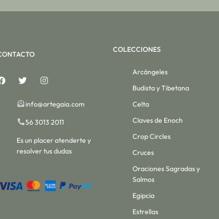
COLECCIONES
CONTACTO
Arcángeles
Budista y Tibetana
info@artegaia.com
Celta
Claves de Enoch
56 3013 2011
Crop Circles
Es un placer atenderte y
resolver tus dudas
Cruces
Oraciones Sagradas y
Salmos
Egipcia
Estrellas