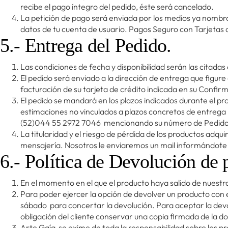
recibe el pago íntegro del pedido, éste será cancelado.
La petición de pago será enviada por los medios ya nombrad
datos de tu cuenta de usuario. Pagos Seguro con Tarjetas
5.- Entrega del Pedido.
Las condiciones de fecha y disponibilidad serán las citada
El pedido será enviado a la dirección de entrega que figur
facturación de su tarjeta de crédito indicada en su Confir
El pedido se mandará en los plazos indicados durante el p
estimaciones no vinculados a plazos concretos de entrega 
(52)044 55 2972 7046 mencionando su número de Pedid
La titularidad y el riesgo de pérdida de los productos ad
mensajería. Nosotros le enviaremos un mail informándote 
6.- Política de Devolución de 
En el momento en el que el producto haya salido de nuestr
Para poder ejercer la opción de devolver un producto con 
sábado para concertar la devolución. Para aceptar la devol
obligación del cliente conservar una copia firmada de la 
Arte Gaía se exime de toda la responsabilidad sobre los 