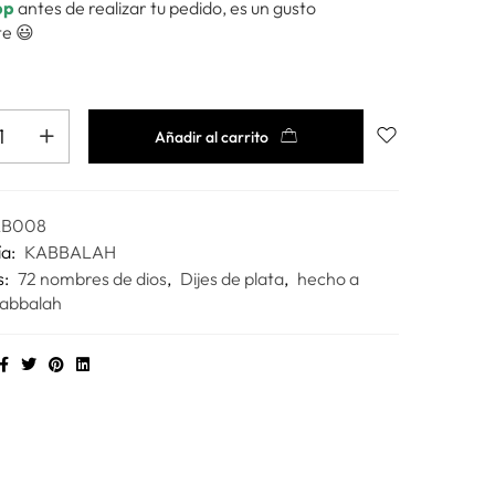
pp
antes de realizar tu pedido, es un gusto
e 😃
Añadir al carrito
AB008
ía:
KABBALAH
s:
72 nombres de dios
,
Dijes de plata
,
hecho a
abbalah