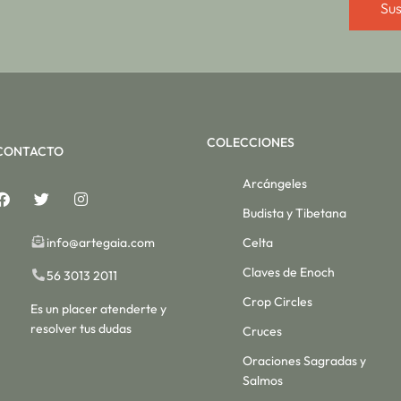
Sus
COLECCIONES
CONTACTO
Arcángeles
Budista y Tibetana
info@artegaia.com
Celta
Claves de Enoch
56 3013 2011
Crop Circles
Es un placer atenderte y
resolver tus dudas
Cruces
Oraciones Sagradas y
Salmos