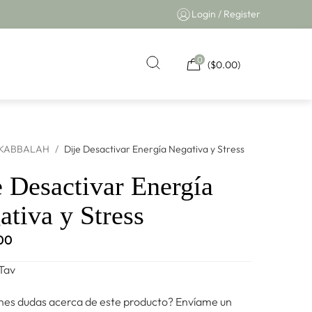
Login / Register
0
(
$
0.00
)
KABBALAH
/
Dije Desactivar Energía Negativa y Stress
e Desactivar Energía
ativa y Stress
.00
Tav
nes dudas acerca de este producto? Envíame un