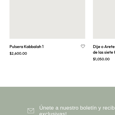
Pulsera Kabbalah 1
Dije o Aretes
de las siet
$
2,600.00
$
1,050.00
Únete a nuestro boletín y rec
exclusivas!