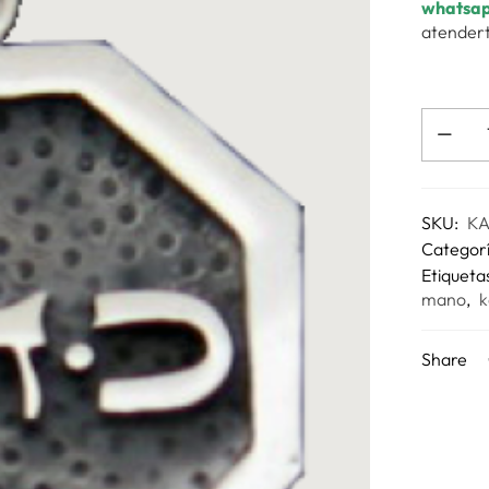
whatsa
atendert
SKU:
K
Categor
Etiqueta
mano
,
k
Share