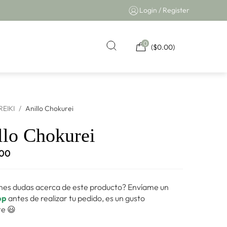
Login / Register
0
(
$
0.00
)
REIKI
/
Anillo Chokurei
llo Chokurei
.00
nes dudas acerca de este producto? Envíame un
pp
antes de realizar tu pedido, es un gusto
e 😃