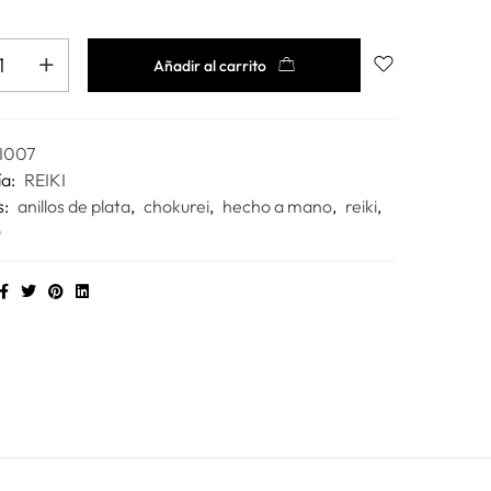
Añadir al carrito
I007
ía:
REIKI
s:
anillos de plata
,
chokurei
,
hecho a mano
,
reiki
,
o