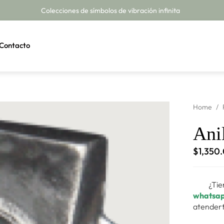
Colecciones de símbolos de vibración infinita
Contacto
Home
/
Ani
$
1,350
¿Tie
whatsa
atendert