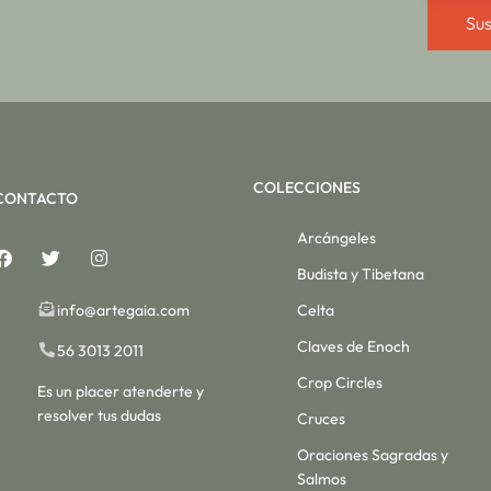
Sus
COLECCIONES
CONTACTO
Arcángeles
Budista y Tibetana
info@artegaia.com
Celta
Claves de Enoch
56 3013 2011
Crop Circles
Es un placer atenderte y
resolver tus dudas
Cruces
Oraciones Sagradas y
Salmos