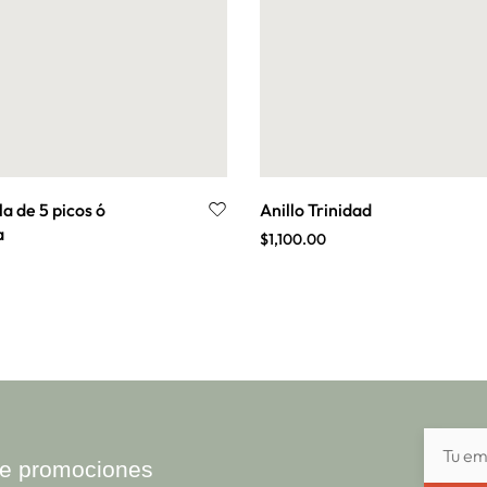
la de 5 picos ó
Anillo Trinidad
a
$
1,100.00
ibe promociones