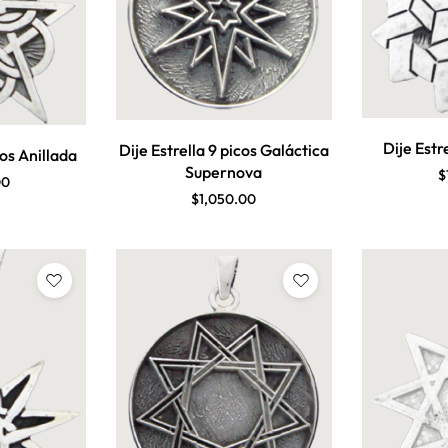
Dije Estr
Dije Estrella 9 picos Galáctica
cos Anillada
Supernova
$
00
$
1,050.00