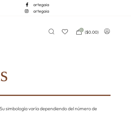
artegaia
artegaia
0
(
$
0.00
)
s
d. Su simbología varía dependiendo del número de