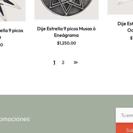
Dije Est
Dije Estrella 9 picos Musas ó
Oc
ella 9 picos
Eneágrama
a
$
$
1,250.00
00
1
2
promociones
Sus