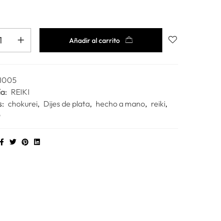
Añadir al carrito
I005
ía:
REIKI
s:
chokurei
,
Dijes de plata
,
hecho a mano
,
reiki
,
o