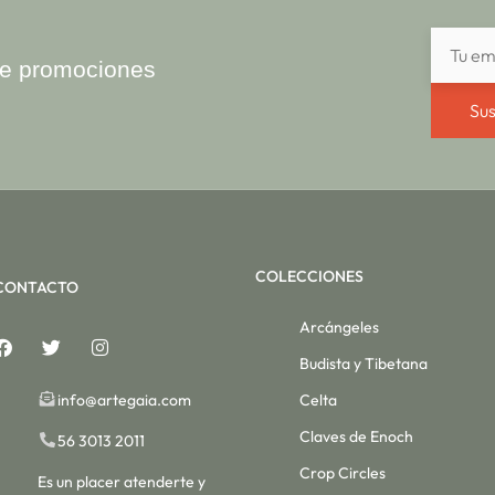
ibe promociones
Sus
COLECCIONES
CONTACTO
Arcángeles
Budista y Tibetana
info@artegaia.com
Celta
Claves de Enoch
56 3013 2011
Crop Circles
Es un placer atenderte y