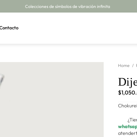
Colecciones de símbolos de vibración infinita
Contacto
Home
/
Dij
$
1,050
Chokure
¿Tie
whatsa
atendert