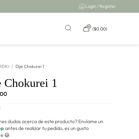
Login / Register
0
(
$
0.00
)
REIKI
/
Dije Chokurei 1
e Chokurei 1
.00
i
nes dudas acerca de este producto? Envíame un
pp
antes de realizar tu pedido, es un gusto
e 😃