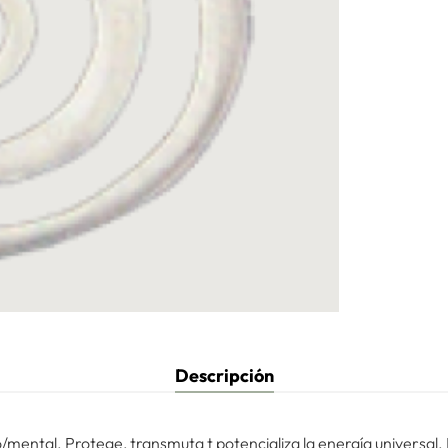
Descripción
co/mental. Protege, transmuta t potencializa la energía universal