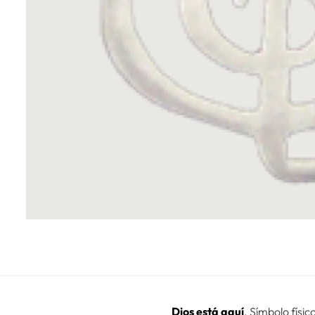
Dios está aquí
. Símbolo físi