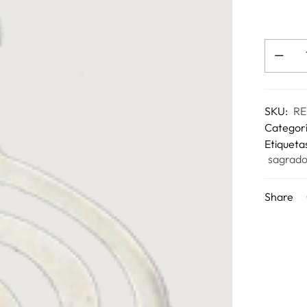
SKU:
RE
Categor
Etiqueta
sagrad
Share