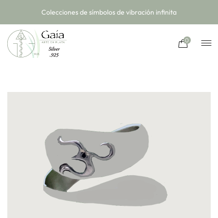
Colecciones de símbolos de vibración infinita
0