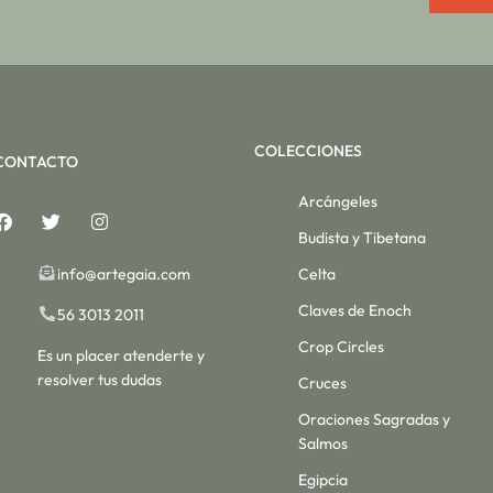
COLECCIONES
CONTACTO
Arcángeles
Budista y Tibetana
info@artegaia.com
Celta
Claves de Enoch
56 3013 2011
Crop Circles
Es un placer atenderte y
resolver tus dudas
Cruces
Oraciones Sagradas y
Salmos
Egipcia