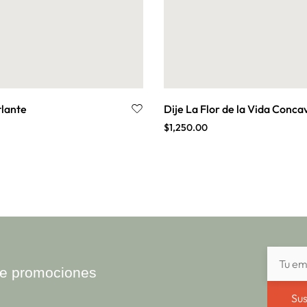
tlante
Dije La Flor de la Vida Conca
$
1,250.00
ibe promociones
Sus