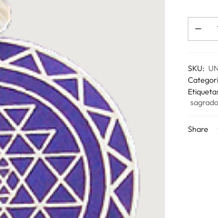
SKU:
UN
Categor
Etiqueta
sagrad
Share