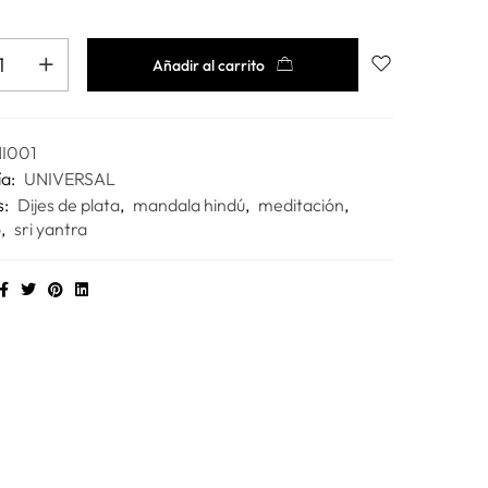
Añadir al carrito
I001
ía:
UNIVERSAL
s:
Dijes de plata
,
mandala hindú
,
meditación
,
o
,
sri yantra