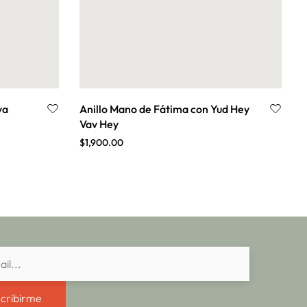
va
Anillo Mano de Fátima con Yud Hey
Vav Hey
$
1,900.00
cribirme