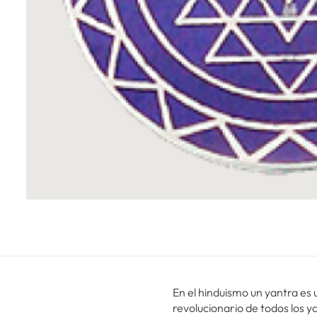
En el hinduismo un yantra es 
revolucionario de todos los y