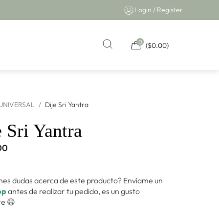
Login / Register
0
(
$
0.00
)
UNIVERSAL
/
Dije Sri Yantra
 Sri Yantra
00
nes dudas acerca de este producto? Envíame un
pp
antes de realizar tu pedido, es un gusto
e 😃