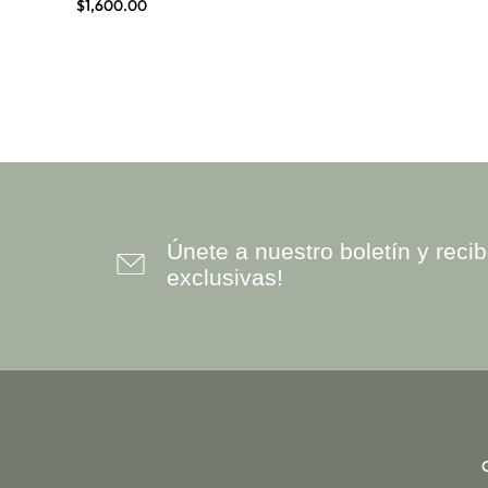
$
1,600.00
LABERINTOS
OM
ORACIONES SAGRADAS Y
SALMOS
PLEYADIANA
REIKI
RUNAS
Únete a nuestro boletín y rec
TALISMANES DE SALOMÓN
exclusivas!
UNIVERSAL