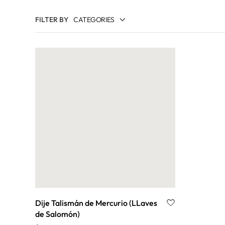
FILTER BY
CATEGORIES
ANILLOS
ARCÁNGELES
BUDISTA Y TIBETANA
CADENAS
CELTA
CLAVES DE ENOCH
CROP CIRCLES
CRUCES
EGIPCIA
ESTRELLAS
FENG SHUI
Dije Talismán de Mercurio (LLaves
de Salomón)
KABBALAH