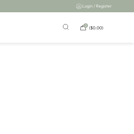
Login / Register
0
(
$
0.00
)