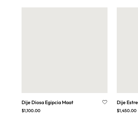
LABERINTOS
OM
ORACIONES SAGRADAS Y
SALMOS
PLEYADIANA
REIKI
RUNAS
TALISMANES DE SALOMÓN
UNIVERSAL
Dije Diosa Egipcia Maat
Dije Estre
$
1,100.00
$
1,450.00