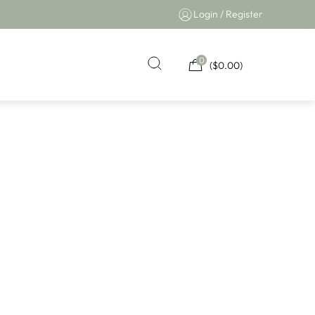
Login / Register
0
(
$
0.00
)