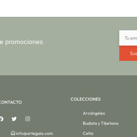
ibe promociones
Sus
COLECCIONES
CONTACTO
Arcángeles
Budista y Tibetana
info@artegaia.com
Celta