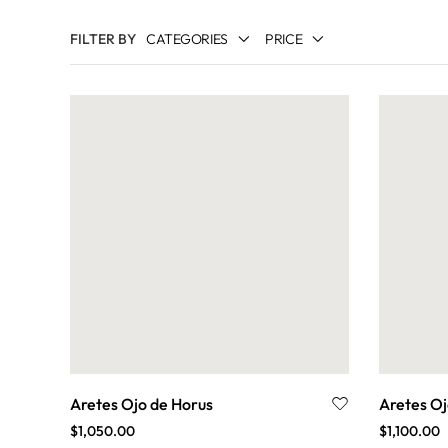
FILTER BY
CATEGORIES
PRICE
ANILLOS
ARCÁNGELES
BUDISTA Y TIBETANA
CADENAS
CELTA
CLAVES DE ENOCH
CROP CIRCLES
CRUCES
EGIPCIA
ESTRELLAS
FENG SHUI
Aretes Ojo de Horus
Aretes Oj
$
1,050.00
$
1,100.00
KABBALAH