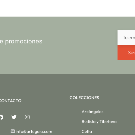
ibe promociones
Sus
COLECCIONES
CONTACTO
Arcángeles
Budista y Tibetana
info@artegaia.com
Celta