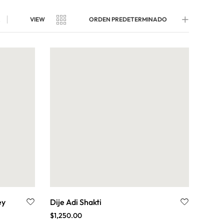
s
VIEW
ORDEN PREDETERMINADO
ey
Dije Adi Shakti
$
1,250.00