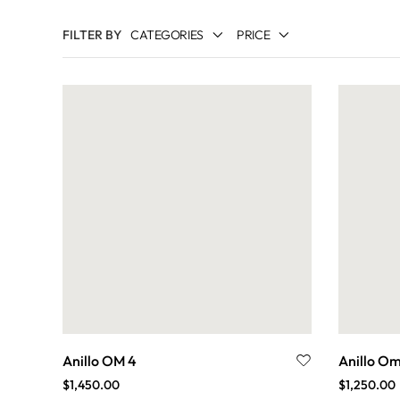
FILTER BY
CATEGORIES
PRICE
ANILLOS
ARCÁNGELES
BUDISTA Y TIBETANA
CADENAS
CELTA
CLAVES DE ENOCH
CROP CIRCLES
CRUCES
EGIPCIA
ESTRELLAS
FENG SHUI
Anillo OM 4
Anillo Om
$
1,450.00
$
1,250.00
KABBALAH