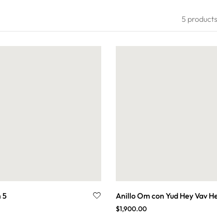
5 product
Filter
 5
Anillo Om con Yud Hey Vav H
$
1,900.00