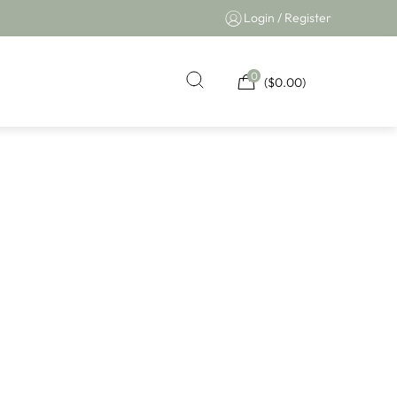
Login / Register
0
(
$
0.00
)