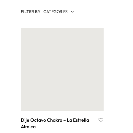
FILTER BY
CATEGORIES
ANILLOS
ARCÁNGELES
BUDISTA Y TIBETANA
CADENAS
CELTA
CLAVES DE ENOCH
CROP CIRCLES
CRUCES
EGIPCIA
ESTRELLAS
FENG SHUI
Dije Octavo Chakra – La Estrella
Almica
KABBALAH