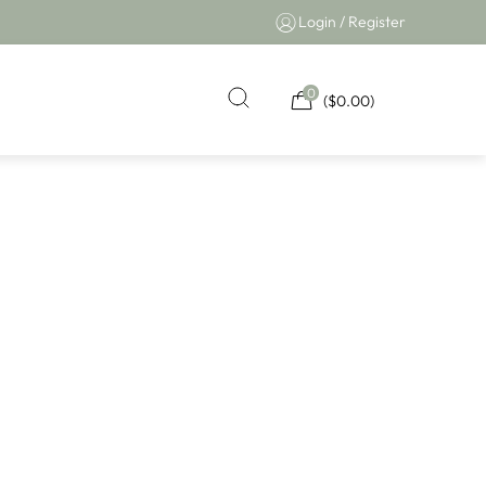
Login / Register
0
(
$
0.00
)