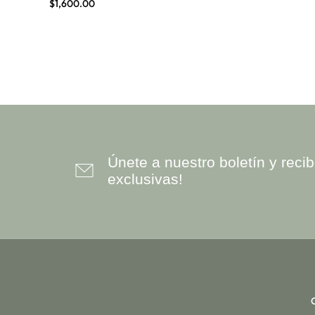
$
1,600.00
LABERINTOS
OM
ORACIONES SAGRADAS Y
SALMOS
PLEYADIANA
REIKI
RUNAS
Únete a nuestro boletín y rec
TALISMANES DE SALOMÓN
exclusivas!
UNIVERSAL