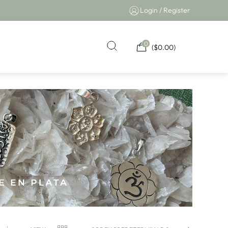
Login / Register
0
(
$
0.00
)