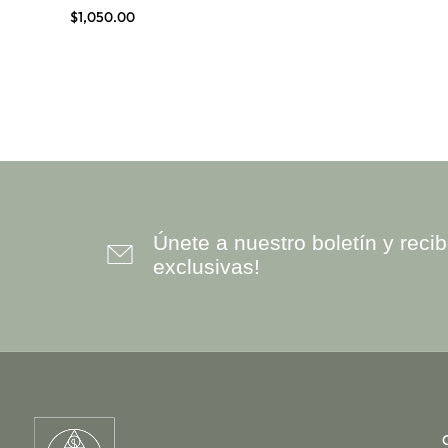
OM
$
1,050.00
ORACIONES SAGRADAS Y
SALMOS
PLEYADIANA
REIKI
RUNAS
TALISMANES DE SALOMÓN
UNIVERSAL
Únete a nuestro boletín y rec
exclusivas!