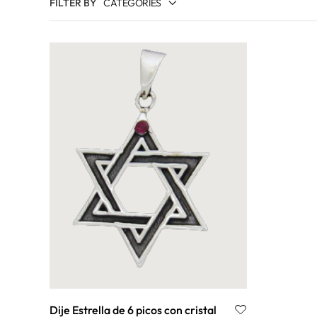
FILTER BY
CATEGORIES
ANILLOS
ARCÁNGELES
BUDISTA Y TIBETANA
CADENAS
CELTA
CLAVES DE ENOCH
CROP CIRCLES
CRUCES
EGIPCIA
ESTRELLAS
FENG SHUI
KABBALAH
LABERINTOS
Dije Estrella de 6 picos con cristal